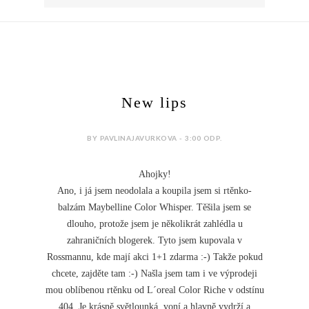
New lips
BY PAVLINAJAVURKOVA - 3:00 ODP.
Ahojky!
Ano, i já jsem neodolala a koupila jsem si rtěnko-
balzám Maybelline Color Whisp
er. Těšila jsem se
dlouho, protože jsem je několikrát zahlédla u
zahraničních blogerek. Tyto jsem kupovala v
Rossmannu, kde mají akci 1+1 zdarma :-) Takže pokud
chcete, zajděte tam :-) Našla jsem tam i ve výprodeji
mou oblíbenou rtěnku od L´oreal Color Riche v odstínu
404. Je krásně světlounká, voní a hlavně vydrží a