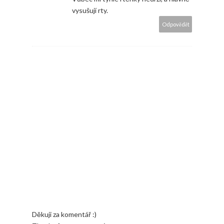
vysušují rty.
Odpovědět
Děkuji za komentář :)