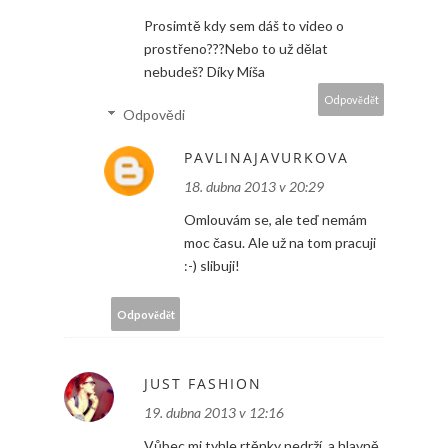
Prosimtě kdy sem dáš to video o
prostřeno???Nebo to už dělat
nebudeš? Díky Míša
Odpovědět
Odpovědi
PAVLINAJAVURKOVA
18. dubna 2013 v 20:29
Omlouvám se, ale teď nemám
moc času. Ale už na tom pracuji
:-) slibuji!
Odpovědět
JUST FASHION
19. dubna 2013 v 12:16
Vůbec mi tyhle rtěnky nedrží, a hlavně