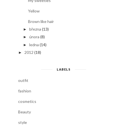
My sweeties
Yellow
Brown like hair
března
(13)
►
února
(8)
►
ledna
(14)
►
2012
(18)
►
LABELS
outfit
fashion
cosmetics
Beauty
style