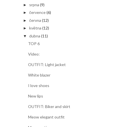
srpna
(9)
►
července
(6)
►
června
(12)
►
května
(12)
►
dubna
(11)
▼
TOP 6
Video:
OUTFIT: Light jacket
White blazer
I love shoes
New lips
OUTFIT: Biker and skirt
Meow elegant outfit