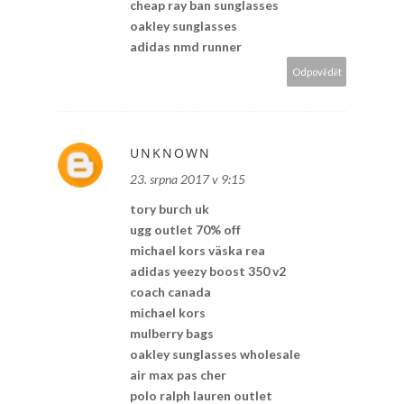
cheap ray ban sunglasses
oakley sunglasses
adidas nmd runner
Odpovědět
UNKNOWN
23. srpna 2017 v 9:15
tory burch uk
ugg outlet 70% off
michael kors väska rea
adidas yeezy boost 350 v2
coach canada
michael kors
mulberry bags
oakley sunglasses wholesale
air max pas cher
polo ralph lauren outlet