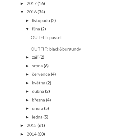
2017
(16)
►
2016
(34)
▼
listopadu
(2)
►
října
(2)
▼
OUTFIT: pastel
OUTFIT: black&burgundy
září
(2)
►
srpna
(6)
►
července
(4)
►
května
(2)
►
dubna
(2)
►
března
(4)
►
února
(5)
►
ledna
(5)
►
2015
(61)
►
2014
(60)
►