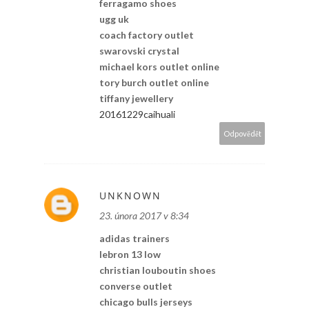
ferragamo shoes
ugg uk
coach factory outlet
swarovski crystal
michael kors outlet online
tory burch outlet online
tiffany jewellery
20161229caihuali
Odpovědět
UNKNOWN
23. února 2017 v 8:34
adidas trainers
lebron 13 low
christian louboutin shoes
converse outlet
chicago bulls jerseys