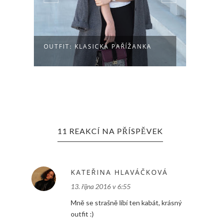
OUTFIT: KLASICKÁ PAŘÍŽANKA
OUTF
11 REAKCÍ NA PŘÍSPĚVEK
KATEŘINA HLAVÁČKOVÁ
13. října 2016 v 6:55
Mně se strašně líbí ten kabát, krásný
outfit :)