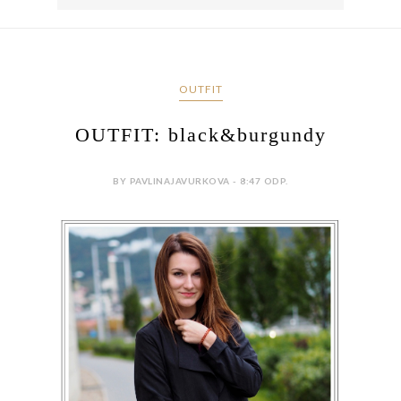
OUTFIT
OUTFIT: black&burgundy
BY PAVLINAJAVURKOVA - 8:47 ODP.