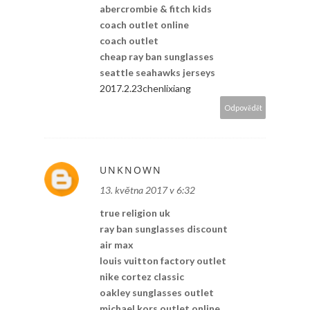
abercrombie & fitch kids
coach outlet online
coach outlet
cheap ray ban sunglasses
seattle seahawks jerseys
2017.2.23chenlixiang
Odpovědět
UNKNOWN
13. května 2017 v 6:32
true religion uk
ray ban sunglasses discount
air max
louis vuitton factory outlet
nike cortez classic
oakley sunglasses outlet
michael kors outlet online