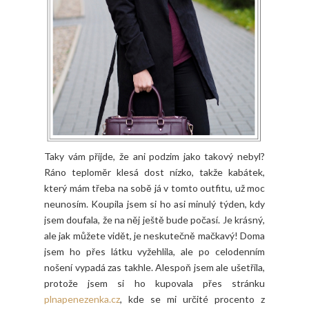
Taky vám přijde, že ani podzim jako takový nebyl?
Ráno teploměr klesá dost nízko, takže kabátek,
který mám třeba na sobě já v tomto outfitu, už moc
neunosím. Koupila jsem si ho asi minulý týden, kdy
jsem doufala, že na něj ještě bude počasí. Je krásný,
ale jak můžete vidět, je neskutečně mačkavý! Doma
jsem ho přes látku vyžehlila, ale po celodenním
nošení vypadá zas takhle. Alespoň jsem ale ušetřila,
protože jsem si ho kupovala přes stránku
plnapenezenka.cz
, kde se mi určité procento z