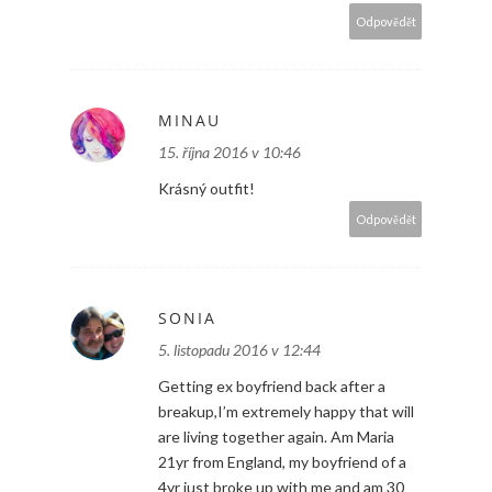
Odpovědět
MINAU
15. října 2016 v 10:46
Krásný outfit!
Odpovědět
SONIA
5. listopadu 2016 v 12:44
Getting ex boyfriend back after a
breakup,I’m extremely happy that will
are living together again. Am Maria
21yr from England, my boyfriend of a
4yr just broke up with me and am 30