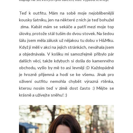
Teď k outfitu. Mám na sobě moje nejoblíbenější
kousky šatníku, jen na některé z nich je teď bohužel
zima. Kabát mám se sekáče a patří mezi moje top
úlovky, protože stál tuším do dvou stovek. Na šedou
šálu jsem měla zálusk už nějakou tu dobu v H&Mku.
Když ji měli v akci na jejich stránkách, neváhala jsem
a objednávala. V košíku mi samozřejmě přibylo pár
dalších věcí, takže kdybych si došla do kamenného
obchodu, vyšlo by mě to asi levněji :D Každopádně
je hrozně příjemná a hodí se ke všemu. Jinak pro
oživení outfitu nemohla chybět výrazná rtěnka,
kterou nosím teď v zimě dost často :) Mějte se
krásně a užívejte sněhu! :)