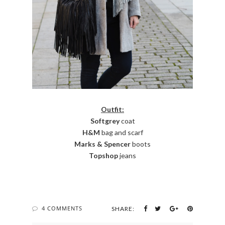
Outfit:
Softgrey
coat
H&M
bag and scarf
Marks & Spencer
boots
Topshop
jeans
4 COMMENTS
SHARE: