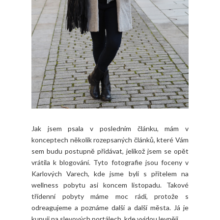
Jak jsem psala v posledním článku, mám v
konceptech několik rozepsaných článků, které Vám
sem budu postupně přidávat, jelikož jsem se opět
vrátila k blogování. Tyto fotografie jsou foceny v
Karlových Varech, kde jsme byli s přítelem na
wellness pobytu asi koncem listopadu. Takové
třídenní pobyty máme moc rádi, protože s
odreagujeme a poznáme další a další města. Já je
kupuji na slevových portálech, kde vyjdou levněji.