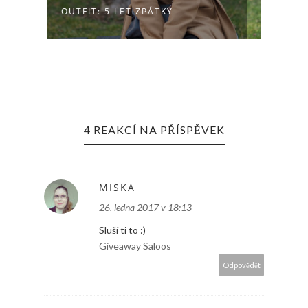
OUTFIT: 5 LET ZPÁTKY
OUTF
4 REAKCÍ NA PŘÍSPĚVEK
MISKA
26. ledna 2017 v 18:13
Sluší ti to :)
Giveaway Saloos
Odpovědět