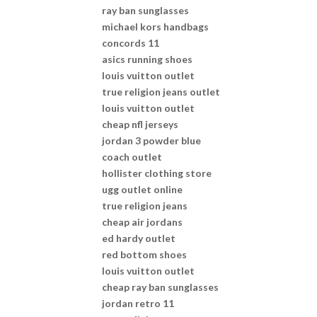
ray ban sunglasses
michael kors handbags
concords 11
asics running shoes
louis vuitton outlet
true religion jeans outlet
louis vuitton outlet
cheap nfl jerseys
jordan 3 powder blue
coach outlet
hollister clothing store
ugg outlet online
true religion jeans
cheap air jordans
ed hardy outlet
red bottom shoes
louis vuitton outlet
cheap ray ban sunglasses
jordan retro 11