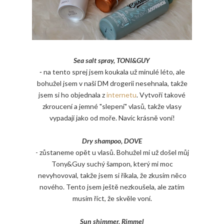
Sea salt spray, TONI&GUY
-
na tento sprej jsem koukala už minulé léto, ale
bohužel jsem v naší DM drogerii nesehnala, takže
jsem si ho objednala z
internetu
. Vytvoří takové
zkroucení a jemné "slepení" vlasů, takže vlasy
vypadají jako od moře. Navíc krásně voní!
Dry shampoo, DOVE
- zůstaneme opět u vlasů. Bohužel mi už došel můj
Tony&Guy suchý šampon, který mi moc
nevyhovoval, takže jsem si říkala, že zkusím něco
nového. Tento jsem ještě nezkoušela, ale zatím
musím říct, že skvěle voní.
Sun shimmer, Rimmel