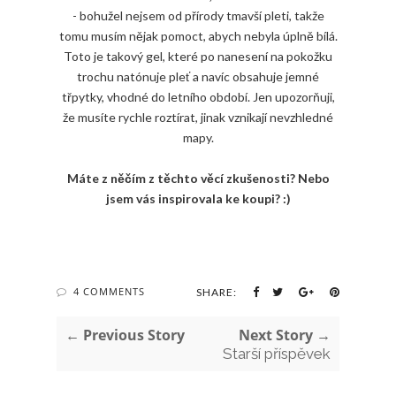
- bohužel nejsem od přírody tmavší pleti, takže
tomu musím nějak pomoct, abych nebyla úplně bílá.
Toto je takový gel, které po nanesení na pokožku
trochu natónuje pleť a navíc obsahuje jemné
třpytky, vhodné do letního období. Jen upozorňuji,
že musíte rychle roztírat, jinak vznikají nevzhledné
mapy.
Máte z něčím z těchto věcí zkušenosti? Nebo
jsem vás inspirovala ke koupi? :)
4 COMMENTS
SHARE:
← Previous Story
Next Story →
Starší příspěvek