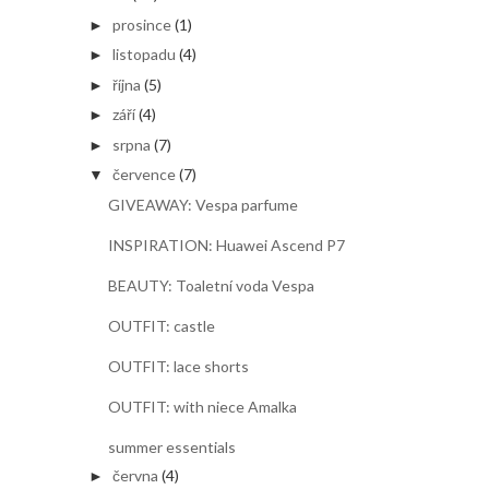
prosince
(1)
►
listopadu
(4)
►
října
(5)
►
září
(4)
►
srpna
(7)
►
července
(7)
▼
GIVEAWAY: Vespa parfume
INSPIRATION: Huawei Ascend P7
BEAUTY: Toaletní voda Vespa
OUTFIT: castle
OUTFIT: lace shorts
OUTFIT: with niece Amalka
summer essentials
června
(4)
►