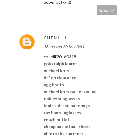
Super botky :))
Odpovědět
CHENLILI
18. března 2016 v 3:41
chenlili20160318
polo ralph lauren
michael kors
fitflop clearance
ugg boots
michael kors outlet online
oakley sunglasses
louis vuitton handbags
ray ban sunglasses
coach outlet
cheap basketball shoes
nike roshe run mens